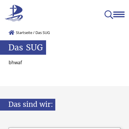
Das SUG
Gemeinsam
Leben
Lernen
ge Entwicklung (BNE)
Startseite
/
Das SUG
Das
SUG
bhwaf
Das
sind
wir: