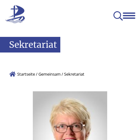
Das SUG
Gemeinsam
Leben
Lernen
ge Entwicklung (BNE)
Sekretariat
Startseite
/
Gemeinsam
/
Sekretariat