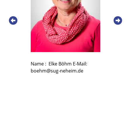
eder-
Name : Elke Böhm E-Mail:
Name : Ka
hnieder-
boehm@sug-neheim.de
Niermann 
im.de
niermann