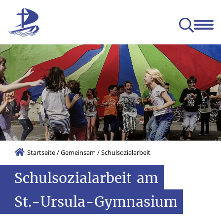
Das SUG
Gemeinsam
Leben
Lernen
ge Entwicklung (BNE)
Startseite
/
Gemeinsam
/
Schulsozialarbeit
Schulsozialarbeit
am
St.-Ursula-Gymnasium