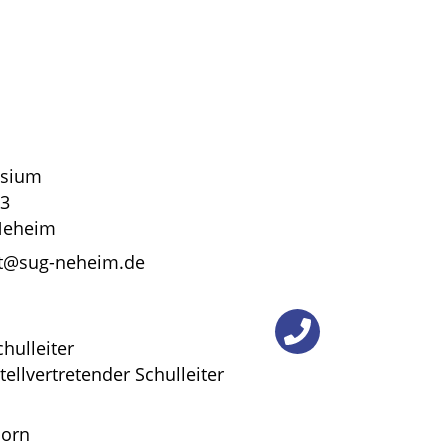
n Projekt, das Leben rettet
 0800/1110111 oder
elsorge.de 0800/1110222
 nicht wohl fühle,
schülern habe,
t geht,
asium
43
Neheim
,
iat@sug-neheim.de
chulleiter
llvertretender Schulleiter
 über das Sekretariat
born
ätsraum.