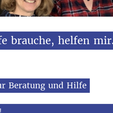
fe
brauche,
helfen
mi
ur
Beratung
und
Hilfe
!