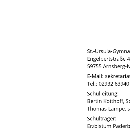
Jugendliche helfen Jugendliche. Ei
wenn ich …
– Telefonseelsorge
Tel.:
– in der Schule nicht mitkomme,
Infos: www.telefonse
– mich in der Klassengemeinschaft
– Streit in der Klasse oder mit Mit
– Sorgen habe und es mir nicht gu
St.-Ursula-Gymn
– Hilfe beim Lernen brauche,
Engelbertstraße 
– mich ungerecht behandelt fühle,
59755 Arnsberg-
– mal mit jemanden reden möchte
E-Mail: sekretar
… die
Schulsanitäter
, wenn …
Tel.: 02932 63940
– ich mich verletzt habe,
Schulleitung:
– ein Unfall passiert ist,
Bertin Kotthoff, S
– ich krank bin.
Thomas Lampe, ste
Erreichbar sind die Schulsanitäter
Schulträger:
Erzbistum Pader
oder in den Pausen im Schulsanit