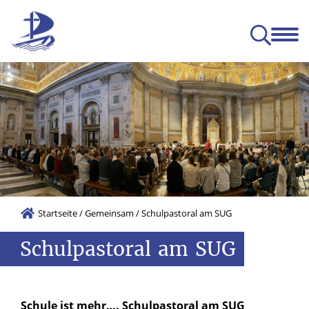
Das SUG
Gemeinsam
Leben
Lernen
ge Entwicklung (BNE)
Startseite
/
Gemeinsam
/
Schulpastoral am SUG
Schulpastoral
am
SUG
Schule ist mehr…. Schulpastoral am SUG