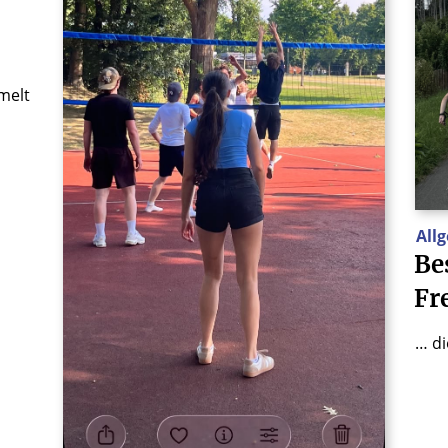
melt
All
Be
Fr
… di