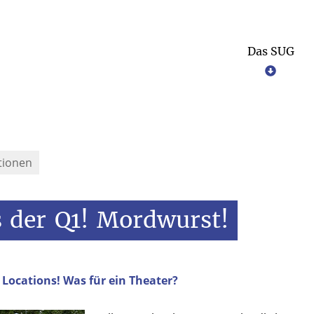
Das SUG
Bildung für Nachhaltige Entwicklung (BNE)
tionen
s
der
Q1!
Mordwurst!
 Locations! Was für ein Theater?