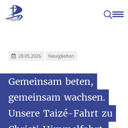
Das SUG
Gemeinsam
Leben
Lernen
ge Entwicklung (BNE)
28.05.2026
Neuigkeiten
Gemeinsam
beten,
gemeinsam
wachsen.
Unsere
Taizé-Fahrt
zu