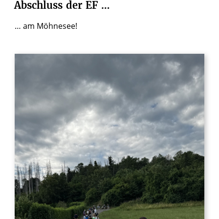
Abschluss
der
EF
…
… am Möhnesee!