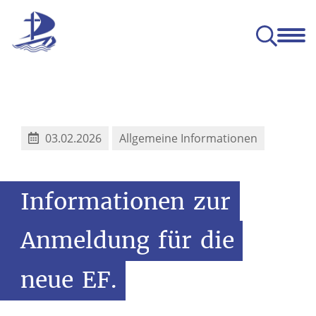
Das SUG
Gemeinsam
Leben
Lernen
ge Entwicklung (BNE)
03.02.2026
Allgemeine Informationen
Informationen
zur
Anmeldung
für
die
neue
EF.