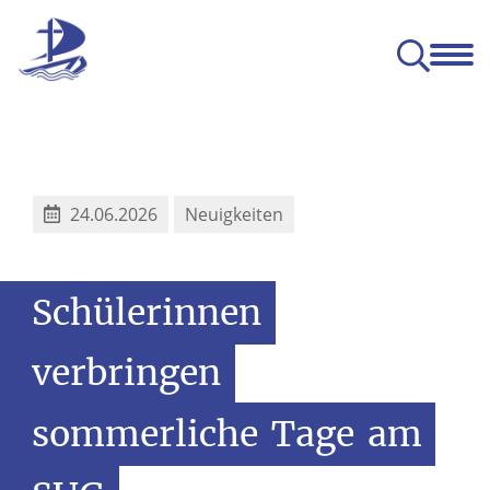
Das SUG
Gemeinsam
Leben
Lernen
ge Entwicklung (BNE)
24.06.2026
Neuigkeiten
Schülerinnen
verbringen
sommerliche
Tage
am